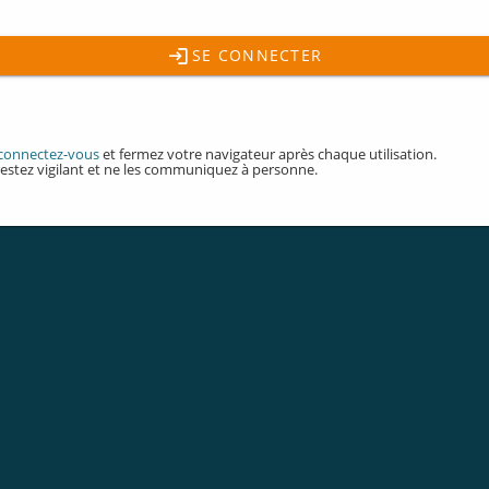
SE CONNECTER
connectez-vous
et fermez votre navigateur après chaque utilisation.
restez vigilant et ne les communiquez à personne.