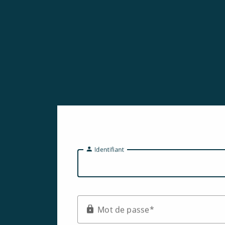
I
dentifiant
M
ot de passe