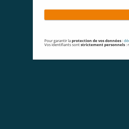
Pour garantir la
protection de vos données
:
dé
Vos identifiants sont
strictement personnels
: 