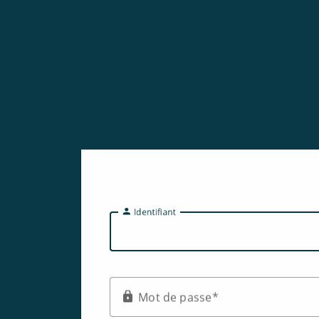
I
dentifiant
M
ot de passe