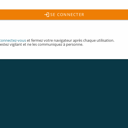
SE CONNECTER
connectez-vous
et fermez votre navigateur après chaque utilisation.
restez vigilant et ne les communiquez à personne.