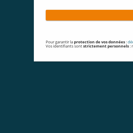
Pour garantir la
protection de vos données
:
dé
Vos identifiants sont
strictement personnels
: 